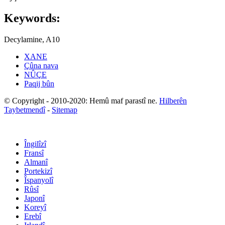
Keywords:
Decylamine, A10
XANE
Çûna nava
NÛÇE
Paqij bûn
© Copyright - 2010-2020: Hemû maf parastî ne.
Hilberên
Taybetmendî
-
Sitemap
Îngilîzî
Fransî
Almanî
Portekizî
Îspanyolî
Rûsî
Japonî
Koreyî
Erebî