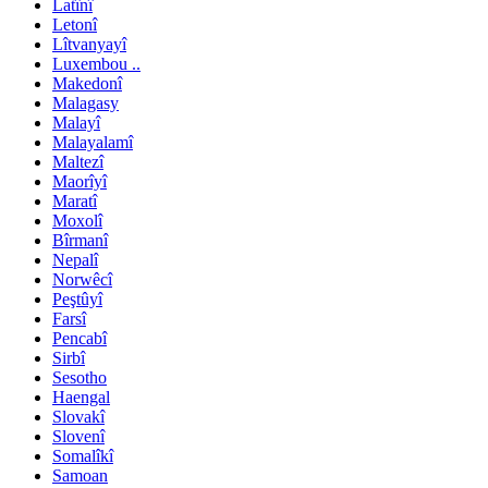
Latînî
Letonî
Lîtvanyayî
Luxembou ..
Makedonî
Malagasy
Malayî
Malayalamî
Maltezî
Maorîyî
Maratî
Moxolî
Bîrmanî
Nepalî
Norwêcî
Peştûyî
Farsî
Pencabî
Sirbî
Sesotho
Haengal
Slovakî
Slovenî
Somalîkî
Samoan