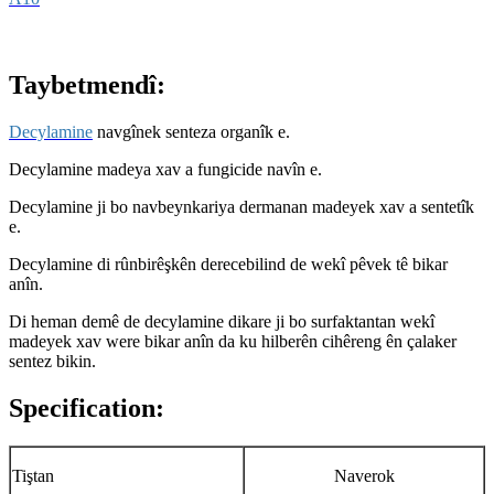
Taybetmendî:
Decylamine
navgînek senteza organîk e.
Decylamine madeya xav a fungicide navîn e.
Decylamine ji bo navbeynkariya dermanan madeyek xav a sentetîk
e.
Decylamine di rûnbirêşkên derecebilind de wekî pêvek tê bikar
anîn.
Di heman demê de decylamine dikare ji bo surfaktantan wekî
madeyek xav were bikar anîn da ku hilberên cihêreng ên çalaker
sentez bikin.
Specification:
Tiştan
Naverok