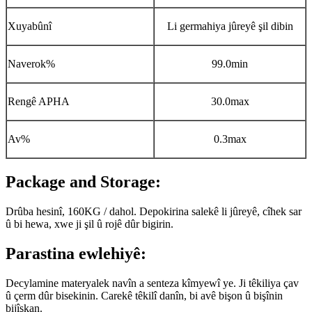
Xuyabûnî
Li germahiya jûreyê şil dibin
Naverok%
99.0min
Rengê APHA
30.0max
Av%
0.3max
Package and Storage:
Drûba hesinî, 160KG / dahol. Depokirina salekê li jûreyê, cîhek sar
û bi hewa, xwe ji şil û rojê dûr bigirin.
Parastina ewlehiyê:
Decylamine materyalek navîn a senteza kîmyewî ye. Ji têkiliya çav
û çerm dûr bisekinin. Carekê têkilî danîn, bi avê bişon û bişînin
bijîşkan.