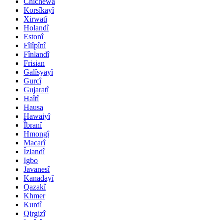
Chichewa
Korsîkayî
Xirwatî
Holandî
Estonî
Fîlîpînî
Fînlandî
Frisian
Galîsyayî
Gurcî
Gujaratî
Haîtî
Hausa
Hawaiyî
Îbranî
Hmongî
Macarî
Îzlandî
Igbo
Javanesî
Kanadayî
Qazakî
Khmer
Kurdî
Qirgizî