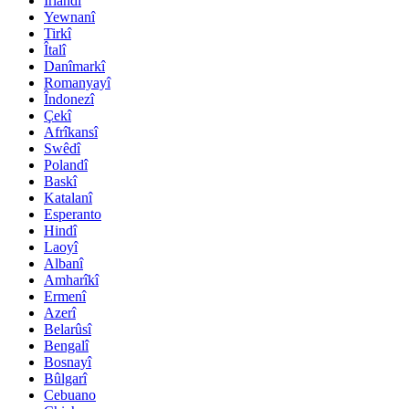
Irlandî
Yewnanî
Tirkî
Îtalî
Danîmarkî
Romanyayî
Îndonezî
Çekî
Afrîkansî
Swêdî
Polandî
Baskî
Katalanî
Esperanto
Hindî
Laoyî
Albanî
Amharîkî
Ermenî
Azerî
Belarûsî
Bengalî
Bosnayî
Bûlgarî
Cebuano