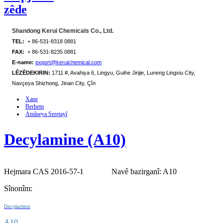
zêde
Shandong Kerui Chemicals Co., Ltd.
TEL:
+ 86-531-8318 0881
FAX:
+ 86-531-8235 0881
E-name:
export@keruichemical.com
LÊZÊDEKIRIN:
1711 #, Avahiya 6, Lingyu, Guihe Jinjie, Luneng Lingxiu City,
Navçeya Shizhong, Jinan City, Çîn
Xane
Berhem
Amîneya Seretayî
Decylamine (A10)
Hejmara CAS 2016-57-1
Navê bazirganî: A10
Sînonîm:
Decylamine
A10