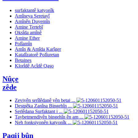
surfaktantê katyonîk
Amîneya Seretayî
Amînên Duyemîn
Amine Tertebî
Oksîda amînê
Amine Ether
Polîamîn
Amîn & Amîda Karîger
Katalîzatorê Polîuretan
Betaines
Klorîdê Acîdê Qaşo
Nûçe
zêde
Zeviyên serîlêdanê yên betai ...
Destpêka Zanîna Bingehîn ...
Serlêdana Surfaktant i ...
Taybetmendiyên bingehîn ên am ...
Neh fonksiyonên katyonîk ...
Paqij bûn