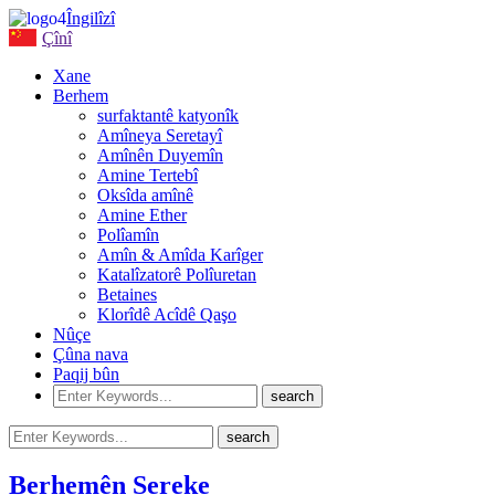
Îngilîzî
Çînî
Xane
Berhem
surfaktantê katyonîk
Amîneya Seretayî
Amînên Duyemîn
Amine Tertebî
Oksîda amînê
Amine Ether
Polîamîn
Amîn & Amîda Karîger
Katalîzatorê Polîuretan
Betaines
Klorîdê Acîdê Qaşo
Nûçe
Çûna nava
Paqij bûn
Berhemên Sereke