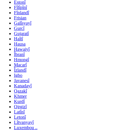
Estonî
Fîlîpînî
Fînlandî
Frisian
Galîsyayî
Gurcî
Gujaratî
Haîtî
Hausa
Hawaiyî
Îbranî
Hmongî
Macarî
Îzlandî
Igbo
Javanesî
Kanadayî
Qazakî
Khmer
Kurdî
Qirgizî
Latînî
Letonî
Lîtvanyayî
Luxembou ..