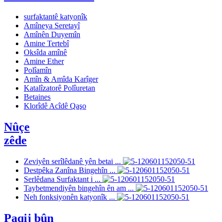
surfaktantê katyonîk
Amîneya Seretayî
Amînên Duyemîn
Amine Tertebî
Oksîda amînê
Amine Ether
Polîamîn
Amîn & Amîda Karîger
Katalîzatorê Polîuretan
Betaines
Klorîdê Acîdê Qaşo
Nûçe
zêde
Zeviyên serîlêdanê yên betai ...
Destpêka Zanîna Bingehîn ...
Serlêdana Surfaktant i ...
Taybetmendiyên bingehîn ên am ...
Neh fonksiyonên katyonîk ...
Paqij bûn