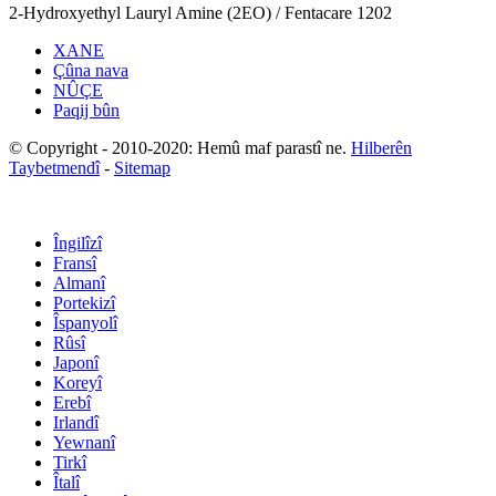
2-Hydroxyethyl Lauryl Amine (2EO) / Fentacare 1202
XANE
Çûna nava
NÛÇE
Paqij bûn
© Copyright - 2010-2020: Hemû maf parastî ne.
Hilberên
Taybetmendî
-
Sitemap
Îngilîzî
Fransî
Almanî
Portekizî
Îspanyolî
Rûsî
Japonî
Koreyî
Erebî
Irlandî
Yewnanî
Tirkî
Îtalî