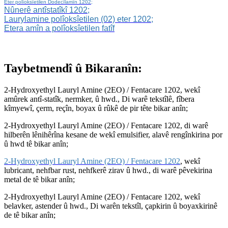
Eter polîoksîetilen Dodecîlamîn 1202;
Nûnerê antîstatîkî 1202;
Laurylamine polîoksîetilen (02) eter 1202;
Etera amîn a polîoksîetilen fatîf
Taybetmendî û Bikaranîn:
2-Hydroxyethyl Lauryl Amine (2EO) / Fentacare 1202, wekî
amûrek antî-statîk, nermker, û hwd., Di warê tekstîlê, fîbera
kîmyewî, çerm, reçîn, boyax û rûkê de pir tête bikar anîn;
2-Hydroxyethyl Lauryl Amine (2EO) / Fentacare 1202, di warê
hilberên lênihêrîna kesane de wekî emulsifier, alavê rengînkirina por
û hwd tê bikar anîn;
2-Hydroxyethyl Lauryl Amine (2EO) / Fentacare 1202
, wekî
lubricant, nehfbar rust, nehfkerê zirav û hwd., di warê pêvekirina
metal de tê bikar anîn;
2-Hydroxyethyl Lauryl Amine (2EO) / Fentacare 1202, wekî
belavker, astender û hwd., Di warên tekstîl, çapkirin û boyaxkirinê
de tê bikar anîn;