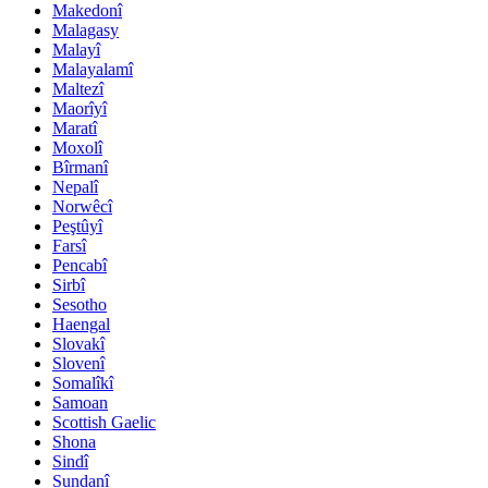
Makedonî
Malagasy
Malayî
Malayalamî
Maltezî
Maorîyî
Maratî
Moxolî
Bîrmanî
Nepalî
Norwêcî
Peştûyî
Farsî
Pencabî
Sirbî
Sesotho
Haengal
Slovakî
Slovenî
Somalîkî
Samoan
Scottish Gaelic
Shona
Sindî
Sundanî