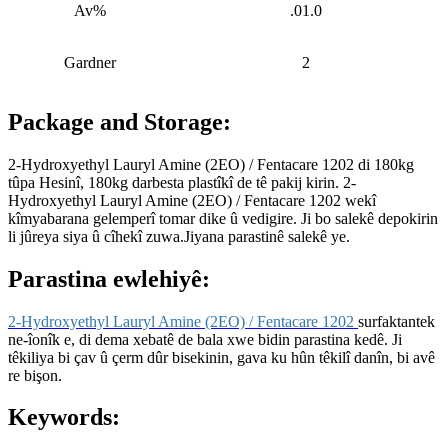
Av%
.01.0
Gardner
2
Package and Storage:
2-Hydroxyethyl Lauryl Amine (2EO) / Fentacare 1202 di 180kg
tûpa Hesinî, 180kg darbesta plastîkî de tê pakij kirin. 2-
Hydroxyethyl Lauryl Amine (2EO) / Fentacare 1202 wekî
kîmyabarana gelemperî tomar dike û vedigire. Ji bo salekê depokirin
li jûreya siya û cîhekî zuwa.Jiyana parastinê salekê ye.
Parastina ewlehiyê:
2-Hydroxyethyl Lauryl Amine (2EO) / Fentacare 1202
surfaktantek
ne-îonîk e, di dema xebatê de bala xwe bidin parastina kedê. Ji
têkiliya bi çav û çerm dûr bisekinin, gava ku hûn têkilî danîn, bi avê
re bişon.
Keywords: