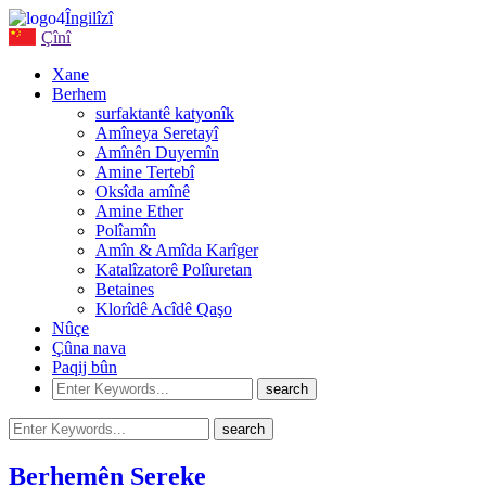
Îngilîzî
Çînî
Xane
Berhem
surfaktantê katyonîk
Amîneya Seretayî
Amînên Duyemîn
Amine Tertebî
Oksîda amînê
Amine Ether
Polîamîn
Amîn & Amîda Karîger
Katalîzatorê Polîuretan
Betaines
Klorîdê Acîdê Qaşo
Nûçe
Çûna nava
Paqij bûn
Berhemên Sereke