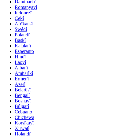
Danîmarkî
Romanyayî
Îndonezî
Çekî
Afrîkansî
Swêdî
Polandî
Baskî
Katalanî
Esperanto
Hindî
Laoyî
Albanî
Amharîkî
Ermenî
Azerî
Belarûsî
Bengalî
Bosnayî
Bûlgarî
Cebuano
Chichewa
Korsîkayî
Xirwatî
Holandî