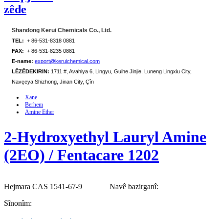
zêde
Shandong Kerui Chemicals Co., Ltd.
TEL:
+ 86-531-8318 0881
FAX:
+ 86-531-8235 0881
E-name:
export@keruichemical.com
LÊZÊDEKIRIN:
1711 #, Avahiya 6, Lingyu, Guihe Jinjie, Luneng Lingxiu City,
Navçeya Shizhong, Jinan City, Çîn
Xane
Berhem
Amine Ether
2-Hydroxyethyl Lauryl Amine
(2EO) / Fentacare 1202
Hejmara CAS 1541-67-9
Navê bazirganî:
Sînonîm: