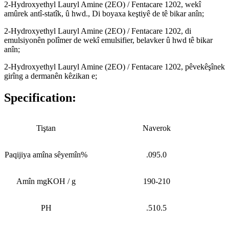
2-Hydroxyethyl Lauryl Amine (2EO) / Fentacare 1202, wekî
amûrek antî-statîk, û hwd., Di boyaxa keştiyê de tê bikar anîn;
2-Hydroxyethyl Lauryl Amine (2EO) / Fentacare 1202, di
emulsiyonên polîmer de wekî emulsifier, belavker û hwd tê bikar
anîn;
2-Hydroxyethyl Lauryl Amine (2EO) / Fentacare 1202, pêvekêşînek
girîng a dermanên kêzikan e;
Specification:
Tiştan
Naverok
Paqijiya amîna sêyemîn%
.095.0
Amîn mgKOH / g
190-210
PH
.510.5